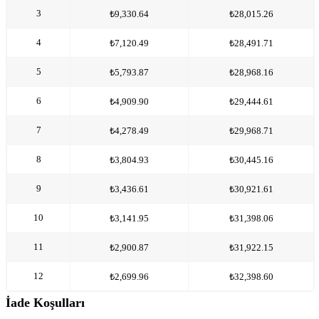
3
₺9,330.64
₺28,015.26
4
₺7,120.49
₺28,491.71
5
₺5,793.87
₺28,968.16
6
₺4,909.90
₺29,444.61
7
₺4,278.49
₺29,968.71
8
₺3,804.93
₺30,445.16
9
₺3,436.61
₺30,921.61
10
₺3,141.95
₺31,398.06
11
₺2,900.87
₺31,922.15
12
₺2,699.96
₺32,398.60
İade Koşulları