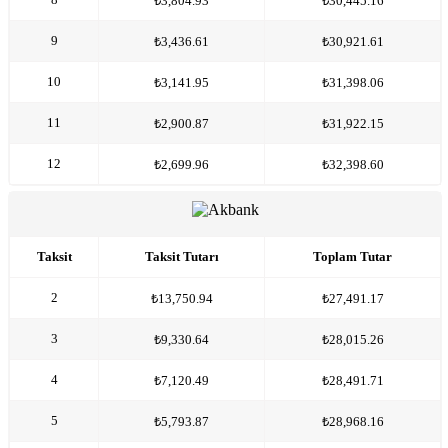
₺3,804.93
₺30,445.16
9
₺3,436.61
₺30,921.61
10
₺3,141.95
₺31,398.06
11
₺2,900.87
₺31,922.15
12
₺2,699.96
₺32,398.60
Taksit
Taksit Tutarı
Toplam Tutar
2
₺13,750.94
₺27,491.17
3
₺9,330.64
₺28,015.26
4
₺7,120.49
₺28,491.71
5
₺5,793.87
₺28,968.16