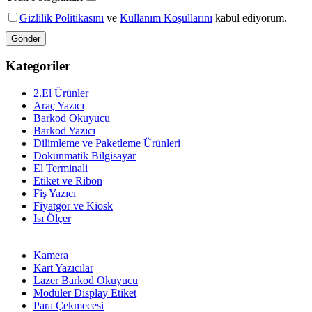
Gizlilik Politikasını
ve
Kullanım Koşullarını
kabul ediyorum.
Gönder
Kategoriler
2.El Ürünler
Araç Yazıcı
Barkod Okuyucu
Barkod Yazıcı
Dilimleme ve Paketleme Ürünleri
Dokunmatik Bilgisayar
El Terminali
Etiket ve Ribon
Fiş Yazıcı
Fiyatgör ve Kiosk
Isı Ölçer
Kamera
Kart Yazıcılar
Lazer Barkod Okuyucu
Modüler Display Etiket
Para Çekmecesi