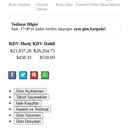
Hızlı Gönderi
Güvenli
Kolay İade
Garantili Ürün
Taksit İmkanı
Ödeme
Teslimat Bilgisi
Saat: 17:00'ye kadar verilen siparişler
aynı gün kargoda!
KDV Hariç
KDV Dahil
₺21,837.29
₺26,204.75
$458.33
$550.00
Ürün Açıklaması
Taksit Seçenekleri
İade Koşulları
Garanti ve Teslimat
Ürün Yorumları
Ürün Dosyaları