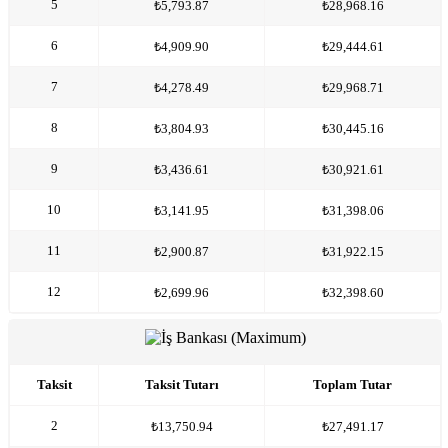
5
₺5,793.87
₺28,968.16
6
₺4,909.90
₺29,444.61
7
₺4,278.49
₺29,968.71
8
₺3,804.93
₺30,445.16
9
₺3,436.61
₺30,921.61
10
₺3,141.95
₺31,398.06
11
₺2,900.87
₺31,922.15
12
₺2,699.96
₺32,398.60
Taksit
Taksit Tutarı
Toplam Tutar
2
₺13,750.94
₺27,491.17