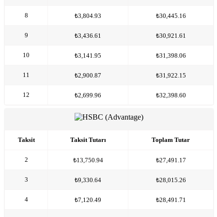
8
₺3,804.93
₺30,445.16
9
₺3,436.61
₺30,921.61
10
₺3,141.95
₺31,398.06
11
₺2,900.87
₺31,922.15
12
₺2,699.96
₺32,398.60
Taksit
Taksit Tutarı
Toplam Tutar
2
₺13,750.94
₺27,491.17
3
₺9,330.64
₺28,015.26
4
₺7,120.49
₺28,491.71