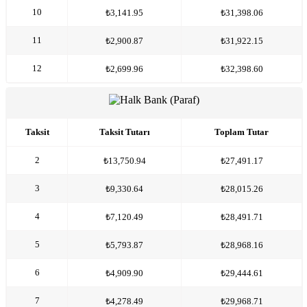
10
₺3,141.95
₺31,398.06
11
₺2,900.87
₺31,922.15
12
₺2,699.96
₺32,398.60
Taksit
Taksit Tutarı
Toplam Tutar
2
₺13,750.94
₺27,491.17
3
₺9,330.64
₺28,015.26
4
₺7,120.49
₺28,491.71
5
₺5,793.87
₺28,968.16
6
₺4,909.90
₺29,444.61
7
₺4,278.49
₺29,968.71