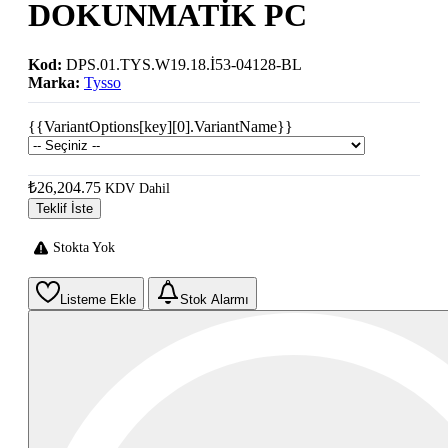
DOKUNMATİK PC
Kod:
DPS.01.TYS.W19.18.İ53-04128-BL
Marka:
Tysso
{{VariantOptions[key][0].VariantName}}
₺26,204.75
KDV Dahil
Teklif İste
Stokta Yok
Listeme Ekle
Stok Alarmı