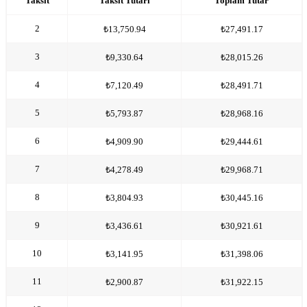
Taksit
Taksit Tutarı
Toplam Tutar
2
₺13,750.94
₺27,491.17
3
₺9,330.64
₺28,015.26
4
₺7,120.49
₺28,491.71
5
₺5,793.87
₺28,968.16
6
₺4,909.90
₺29,444.61
7
₺4,278.49
₺29,968.71
8
₺3,804.93
₺30,445.16
9
₺3,436.61
₺30,921.61
10
₺3,141.95
₺31,398.06
11
₺2,900.87
₺31,922.15