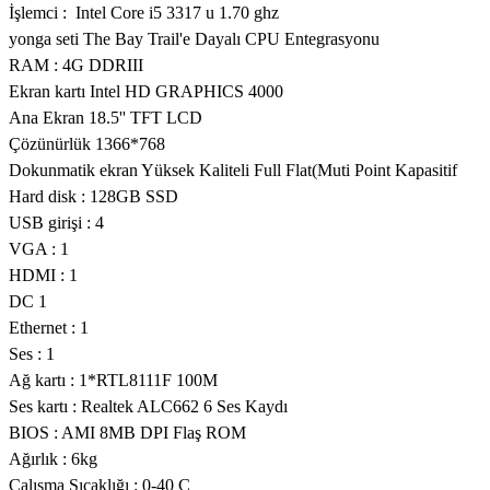
İşlemci : Intel Core i5 3317 u 1.70 ghz
yonga seti The Bay Trail'e Dayalı CPU Entegrasyonu
RAM : 4G DDRIII
Ekran kartı Intel HD GRAPHICS 4000
Ana Ekran 18.5'' TFT LCD
Çözünürlük 1366*768
Dokunmatik ekran Yüksek Kaliteli Full Flat(Muti Point Kapasitif
Hard disk : 128GB SSD
USB girişi : 4
VGA : 1
HDMI : 1
DC 1
Ethernet : 1
Ses : 1
Ağ kartı : 1*RTL8111F 100M
Ses kartı : Realtek ALC662 6 Ses Kaydı
BIOS : AMI 8MB DPI Flaş ROM
Ağırlık : 6kg
Çalışma Sıcaklığı : 0-40 C