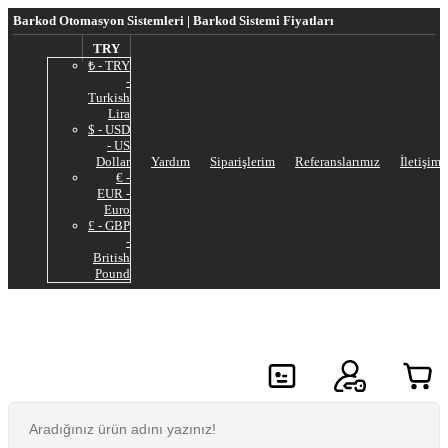
Barkod Otomasyon Sistemleri | Barkod Sistemi Fiyatları
TRY
₺ - TRY
-
Turkish
Lira
$ - USD
- US
Dollar
Yardım
Siparişlerim
Referanslarımız
İletişim
€ -
EUR -
Euro
£ - GBP
-
British
Pound