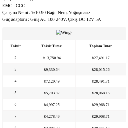
EMC : CCC
Çalışma Nemi : %10-90 Bağıl Nem, Yoğuşmasız
Güç adaptörü : Giriş AC 100-240V, Çıkış DC 12V 5A
Taksit
Taksit Tutarı
Toplam Tutar
2
₺13,750.94
₺27,491.17
3
₺9,330.64
₺28,015.26
4
₺7,120.49
₺28,491.71
5
₺5,793.87
₺28,968.16
6
₺4,997.25
₺29,968.71
7
₺4,278.49
₺29,968.71
8