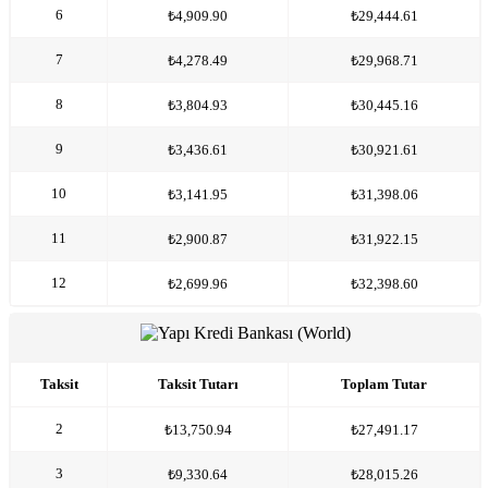
6
₺4,909.90
₺29,444.61
7
₺4,278.49
₺29,968.71
8
₺3,804.93
₺30,445.16
9
₺3,436.61
₺30,921.61
10
₺3,141.95
₺31,398.06
11
₺2,900.87
₺31,922.15
12
₺2,699.96
₺32,398.60
Taksit
Taksit Tutarı
Toplam Tutar
2
₺13,750.94
₺27,491.17
3
₺9,330.64
₺28,015.26