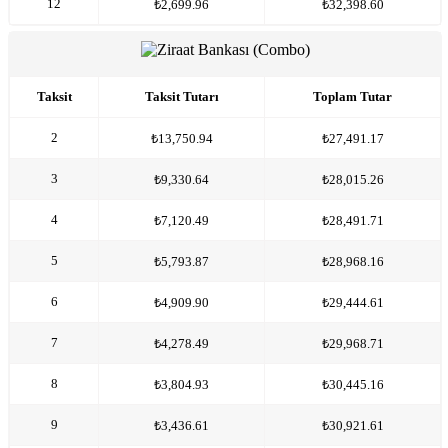
12
₺2,699.96
₺32,398.60
Taksit
Taksit Tutarı
Toplam Tutar
2
₺13,750.94
₺27,491.17
3
₺9,330.64
₺28,015.26
4
₺7,120.49
₺28,491.71
5
₺5,793.87
₺28,968.16
6
₺4,909.90
₺29,444.61
7
₺4,278.49
₺29,968.71
8
₺3,804.93
₺30,445.16
9
₺3,436.61
₺30,921.61