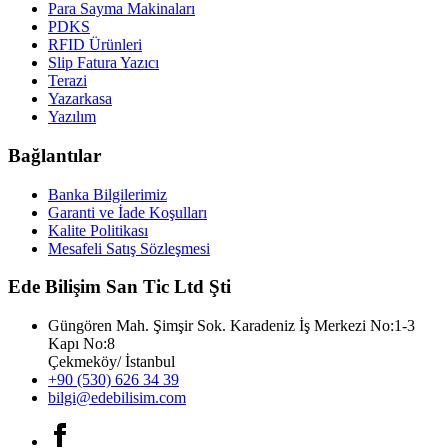
Para Sayma Makinaları
PDKS
RFID Ürünleri
Slip Fatura Yazıcı
Terazi
Yazarkasa
Yazılım
Bağlantılar
Banka Bilgilerimiz
Garanti ve İade Koşulları
Kalite Politikası
Mesafeli Satış Sözleşmesi
Ede Bilişim San Tic Ltd Şti
Güngören Mah. Şimşir Sok. Karadeniz İş Merkezi No:1-3
Kapı No:8
Çekmeköy/ İstanbul
+90 (530) 626 34 39
bilgi@edebilisim.com