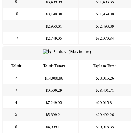
9
₺3,499.09
₺31,493.35
10
₺3,199.08
₺31,969.80
11
₺2,953.61
₺32,493.89
12
₺2,749.05
₺32,970.34
Taksit
Taksit Tutarı
Toplam Tutar
2
₺14,000.96
₺28,015.26
3
₺9,500.29
₺28,491.71
4
₺7,249.95
₺29,015.81
5
₺5,899.21
₺29,492.26
6
₺4,999.17
₺30,016.35