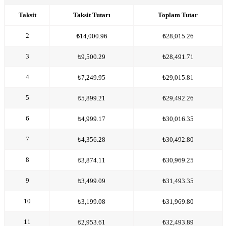
Taksit
Taksit Tutarı
Toplam Tutar
2
₺14,000.96
₺28,015.26
3
₺9,500.29
₺28,491.71
4
₺7,249.95
₺29,015.81
5
₺5,899.21
₺29,492.26
6
₺4,999.17
₺30,016.35
7
₺4,356.28
₺30,492.80
8
₺3,874.11
₺30,969.25
9
₺3,499.09
₺31,493.35
10
₺3,199.08
₺31,969.80
11
₺2,953.61
₺32,493.89