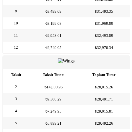
9
₺3,499.09
₺31,493.35
10
₺3,199.08
₺31,969.80
11
₺2,953.61
₺32,493.89
12
₺2,749.05
₺32,970.34
Taksit
Taksit Tutarı
Toplam Tutar
2
₺14,000.96
₺28,015.26
3
₺9,500.29
₺28,491.71
4
₺7,249.95
₺29,015.81
5
₺5,899.21
₺29,492.26