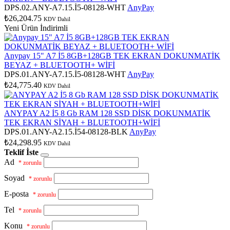
DPS.02.ANY-A7.15.İ5-08128-WHT
AnyPay
₺26,204.75
KDV Dahil
Yeni Ürün
İndirimli
Anypay 15" A7 İ5 8GB+128GB TEK EKRAN DOKUNMATİK
BEYAZ + BLUETOOTH+ WİFİ
DPS.01.ANY-A7.15.İ5-08128-WHT
AnyPay
₺24,775.40
KDV Dahil
ANYPAY A2 İ5 8 Gb RAM 128 SSD DİSK DOKUNMATİK
TEK EKRAN SİYAH + BLUETOOTH+WİFİ
DPS.01.ANY-A2.15.İ54-08128-BLK
AnyPay
₺24,298.95
KDV Dahil
Teklif İste
Ad
* zorunlu
Soyad
* zorunlu
E-posta
* zorunlu
Tel
* zorunlu
Konu
* zorunlu