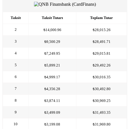
Taksit
Taksit Tutarı
Toplam Tutar
2
₺14,000.96
₺28,015.26
3
₺9,500.29
₺28,491.71
4
₺7,249.95
₺29,015.81
5
₺5,899.21
₺29,492.26
6
₺4,999.17
₺30,016.35
7
₺4,356.28
₺30,492.80
8
₺3,874.11
₺30,969.25
9
₺3,499.09
₺31,493.35
10
₺3,199.08
₺31,969.80