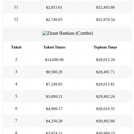
11
₺2,953.61
₺32,493.89
12
₺2,749.05
₺32,970.34
Taksit
Taksit Tutarı
Toplam Tutar
2
₺14,000.96
₺28,015.26
3
₺9,500.29
₺28,491.71
4
₺7,249.95
₺29,015.81
5
₺5,899.21
₺29,492.26
6
₺4,999.17
₺30,016.35
7
₺4,356.28
₺30,492.80
8
₺3,874.11
₺30,969.25