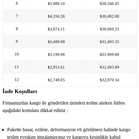
6
₺5,088.10
₺30,540.45
7
₺4,356.28
₺30,492.80
8
₺3,874.11
₺30,969.25
9
₺3,499.09
₺31,493.35
10
₺3,199.08
₺31,969.80
11
₺2,953.61
₺32,493.89
12
₺2,749.05
₺32,970.34
İade Koşulları
Firmamızdan kargo ile gönderilen ürünleri teslim alırken lütfen
aşağıdaki konulara dikkat ediniz :
Pakette hasar, ezilme, deformasyon vb görülmesi halinde kargo
teslim evrakını imzalamayınız ve kargoyu kesinlikle kabul