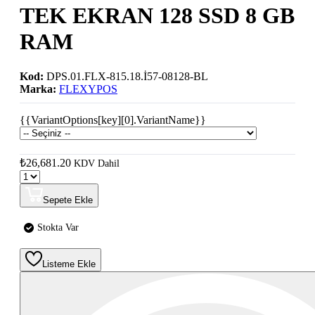
TEK EKRAN 128 SSD 8 GB
RAM
Kod:
DPS.01.FLX-815.18.İ57-08128-BL
Marka:
FLEXYPOS
{{VariantOptions[key][0].VariantName}}
₺26,681.20
KDV Dahil
Sepete Ekle
Stokta Var
Listeme Ekle