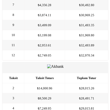
7
₺4,356.28
₺30,492.80
8
₺3,874.11
₺30,969.25
9
₺3,499.09
₺31,493.35
10
₺3,199.08
₺31,969.80
11
₺2,953.61
₺32,493.89
12
₺2,749.05
₺32,970.34
Taksit
Taksit Tutarı
Toplam Tutar
2
₺14,000.96
₺28,015.26
3
₺9,500.29
₺28,491.71
4
₺7,249.95
₺29,015.81