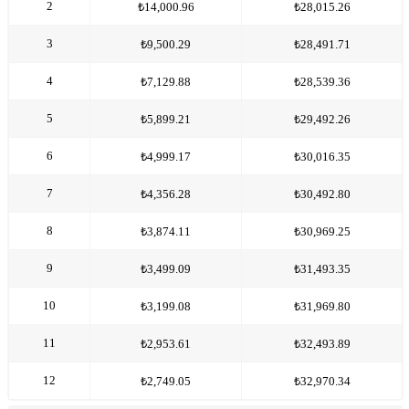
2
₺14,000.96
₺28,015.26
3
₺9,500.29
₺28,491.71
4
₺7,129.88
₺28,539.36
5
₺5,899.21
₺29,492.26
6
₺4,999.17
₺30,016.35
7
₺4,356.28
₺30,492.80
8
₺3,874.11
₺30,969.25
9
₺3,499.09
₺31,493.35
10
₺3,199.08
₺31,969.80
11
₺2,953.61
₺32,493.89
12
₺2,749.05
₺32,970.34