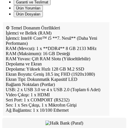
Garanti ve Teslimat
Ürün Yorumları
Ürün Dosyaları
⚙️ Temel Donanım Özellikleri
İşlemci ve Bellek (RAM)
İşlemci: Intel® Core™ i5 **7. Nesil** (Daha Yeni
Performans)
RAM (Mevcut): 1 x **DDR4** 8 GB 2133 MHz
RAM (Maksimum): 16 GB Desteği
RAM Yuvası: Çift RAM Slotu (Yükseltilebilir)
Depolama ve Ekran
Depolama: Yüksek Hızlı 128 GB M.2 SSD
Ekran Boyutu: Geniş 18.5 inç FHD (1920x1080)
Ekran Tipi: Dokunmatik Kapasitif LED
Bağlantı Noktaları (Portlar)
USB: 2 x USB 3.0 ve 4 x USB 2.0 (Toplam 6 Adet)
Video Çıkışı: 1 x HDMI
Seri Port: 1 x COMPORT (RS232)
Ses: 1 x Ses Çıkışı, 1 x Mikrofon Girişi
Ağ Bağlantısı: 1 x 10/100 Ethernet