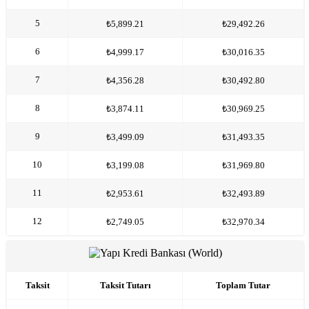
5
₺5,899.21
₺29,492.26
6
₺4,999.17
₺30,016.35
7
₺4,356.28
₺30,492.80
8
₺3,874.11
₺30,969.25
9
₺3,499.09
₺31,493.35
10
₺3,199.08
₺31,969.80
11
₺2,953.61
₺32,493.89
12
₺2,749.05
₺32,970.34
Taksit
Taksit Tutarı
Toplam Tutar