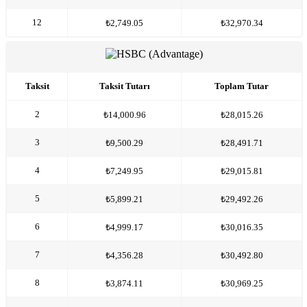
12
₺2,749.05
₺32,970.34
Taksit
Taksit Tutarı
Toplam Tutar
2
₺14,000.96
₺28,015.26
3
₺9,500.29
₺28,491.71
4
₺7,249.95
₺29,015.81
5
₺5,899.21
₺29,492.26
6
₺4,999.17
₺30,016.35
7
₺4,356.28
₺30,492.80
8
₺3,874.11
₺30,969.25