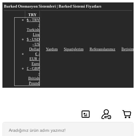
Barkod Otomasyon Sistemleri | Barkod Sistemi Fiyatları
TRY
₺ - TRY
-
Turkish
Lira
$ - USD
- US
Dollar
Yardım
Siparişlerim
Referanslarımız
İletişim
€ -
EUR -
Euro
£ - GBP
-
British
Pound