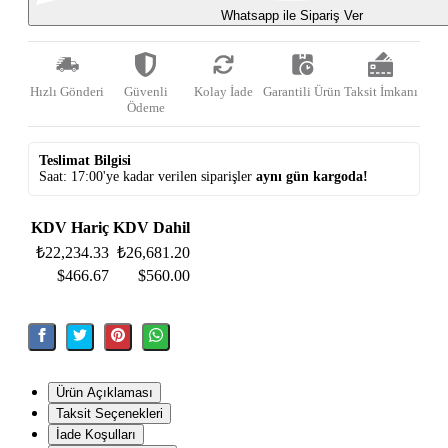
Whatsapp ile Sipariş Ver
Hızlı Gönderi
Güvenli
Kolay İade
Garantili Ürün
Taksit İmkanı
Ödeme
Teslimat Bilgisi
Saat: 17:00'ye kadar verilen siparişler
aynı gün kargoda!
KDV Hariç
KDV Dahil
₺22,234.33
₺26,681.20
$466.67
$560.00
Ürün Açıklaması
Taksit Seçenekleri
İade Koşulları