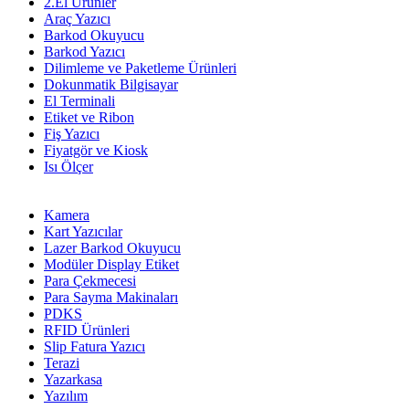
2.El Ürünler
Araç Yazıcı
Barkod Okuyucu
Barkod Yazıcı
Dilimleme ve Paketleme Ürünleri
Dokunmatik Bilgisayar
El Terminali
Etiket ve Ribon
Fiş Yazıcı
Fiyatgör ve Kiosk
Isı Ölçer
Kamera
Kart Yazıcılar
Lazer Barkod Okuyucu
Modüler Display Etiket
Para Çekmecesi
Para Sayma Makinaları
PDKS
RFID Ürünleri
Slip Fatura Yazıcı
Terazi
Yazarkasa
Yazılım