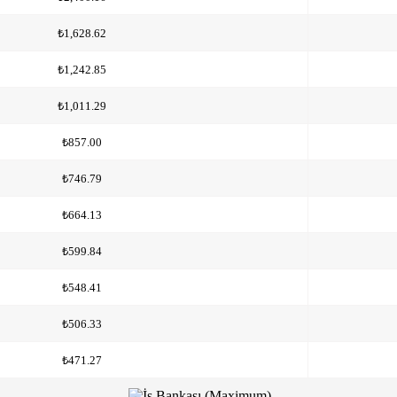
₺1,628.62
₺1,242.85
₺1,011.29
₺857.00
₺746.79
₺664.13
₺599.84
₺548.41
₺506.33
₺471.27