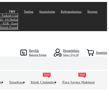
TRY
Yardım
Siparişlerim
Referanslarımız
İletişim
- Turkish Lira
SD - US Dollar
 - EUR - Euro
 British Pound
0
Bayilik
Hoşgeldiniz
Sepetim
Başvuru Formu
Giriş / Üye Ol
Yeni
Yeni
ri
Yazarkasa
Kiosk Çözümleri
Para Sayma Makinesi