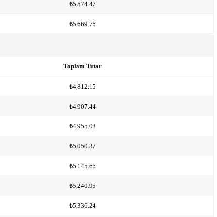
₺5,574.47
₺5,669.76
Toplam Tutar
₺4,812.15
₺4,907.44
₺4,955.08
₺5,050.37
₺5,145.66
₺5,240.95
₺5,336.24