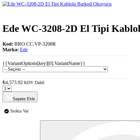
Ede WC-3208-2D El Tipi Kablo
Kod:
BRO.CC.VP-3208R
Marka:
Ede
{{VariantOptions[key][0].VariantName}}
₺4,573.92
KDV Dahil
Sepete Ekle
Stokta Var