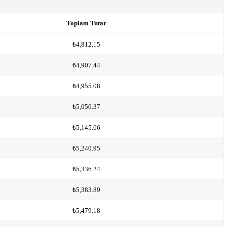
Toplam Tutar
₺4,812.15
₺4,907.44
₺4,955.08
₺5,050.37
₺5,145.66
₺5,240.95
₺5,336.24
₺5,383.89
₺5,479.18