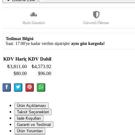
Hızlı Gönderi
Güvenli Ödeme
Teslimat Bilgisi
Saat: 17:00'ye kadar verilen siparişler
aynı gün kargoda!
KDV Hariç
KDV Dahil
₺3,811.60
₺4,573.92
$80.00
$96.00
Ürün Açıklaması
Taksit Seçenekleri
İade Koşulları
Garanti ve Teslimat
Ürün Yorumları