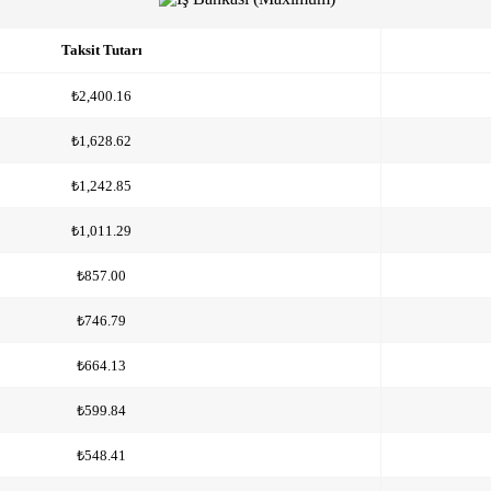
Taksit Tutarı
₺2,400.16
₺1,628.62
₺1,242.85
₺1,011.29
₺857.00
₺746.79
₺664.13
₺599.84
₺548.41