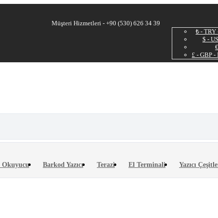
Müşteri Hizmetleri - +90 (530) 626 34 39
₺ - TRY 
$ - U
€
£ - GBP -
 Okuyucu
Barkod Yazıcı
Terazi
El Terminali
Yazıcı Çeşitle