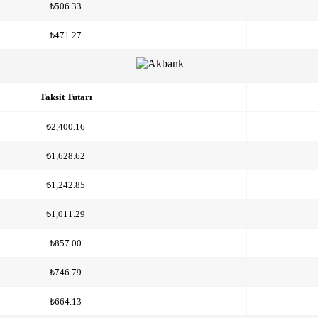
₺506.33
₺471.27
Taksit Tutarı
₺2,400.16
₺1,628.62
₺1,242.85
₺1,011.29
₺857.00
₺746.79
₺664.13