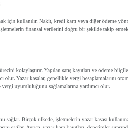
i
mak için kullanılır. Nakit, kredi kartı veya diğer ödeme yö
letmelerin finansal verilerini doğru bir şekilde takip etmel
recini kolaylaştırır. Yapılan satış kayıtları ve ödeme bilgil
 olur. Yazar kasalar, genellikle vergi hesaplamalarını otoma
 ve vergi uyumluluğunu sağlamalarına yardımcı olur.
nu sağlar. Birçok ülkede, işletmelerin yazar kasası kullanma
sını sağlar. Ayrıca, yazar kasa kayıtları, denetimler sırasınd