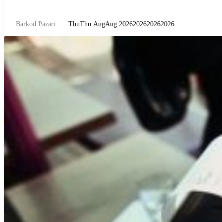
Barkod Pazari
ThuThu.AugAug.2026202620262026