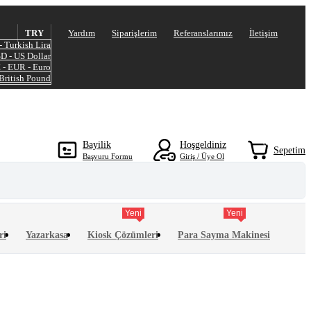
TRY
Yardım
Siparişlerim
Referanslarımız
İletişim
- Turkish Lira
SD - US Dollar
 - EUR - Euro
 British Pound
0
Bayilik
Hoşgeldiniz
Sepetim
Başvuru Formu
Giriş / Üye Ol
Yeni
Yeni
ri
Yazarkasa
Kiosk Çözümleri
Para Sayma Makinesi