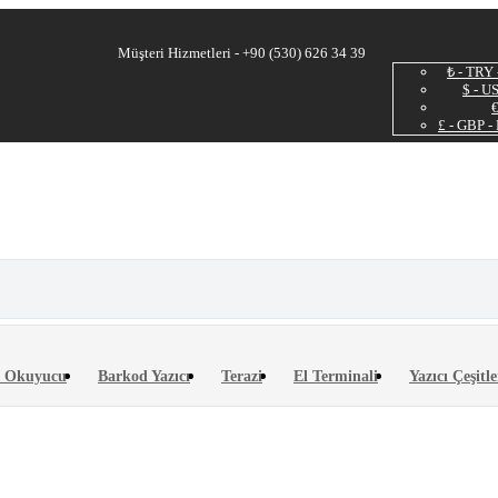
Müşteri Hizmetleri - +90 (530) 626 34 39
₺ - TRY 
$ - U
€
£ - GBP -
 Okuyucu
Barkod Yazıcı
Terazi
El Terminali
Yazıcı Çeşitle