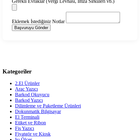
Gerekli Evraklar (Vergi Levhası, İmza Sirküleri vb.)
Eklemek İstediğiniz Notlar
Başvuruyu Gönder
Kategoriler
2.El Ürünler
Araç Yazıcı
Barkod Okuyucu
Barkod Yazıcı
Dilimleme ve Paketleme Ürünleri
Dokunmatik Bilgisayar
El Terminali
Etiket ve Ribon
Fiş Yazıcı
Fiyatgör ve Kiosk
Isı Ölçer