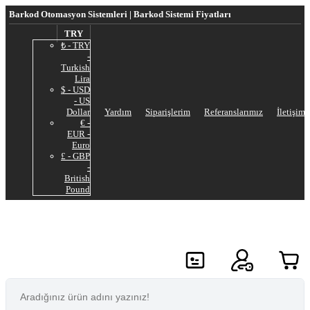
Barkod Otomasyon Sistemleri | Barkod Sistemi Fiyatları
TRY
₺ - TRY
-
Turkish
Lira
$ - USD
- US
Dollar
Yardım
Siparişlerim
Referanslarımız
İletişim
€ -
EUR -
Euro
£ - GBP
-
British
Pound