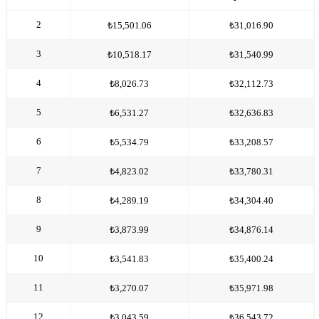
2
₺15,501.06
₺31,016.90
3
₺10,518.17
₺31,540.99
4
₺8,026.73
₺32,112.73
5
₺6,531.27
₺32,636.83
6
₺5,534.79
₺33,208.57
7
₺4,823.02
₺33,780.31
8
₺4,289.19
₺34,304.40
9
₺3,873.99
₺34,876.14
10
₺3,541.83
₺35,400.24
11
₺3,270.07
₺35,971.98
12
₺3,043.59
₺36,543.72