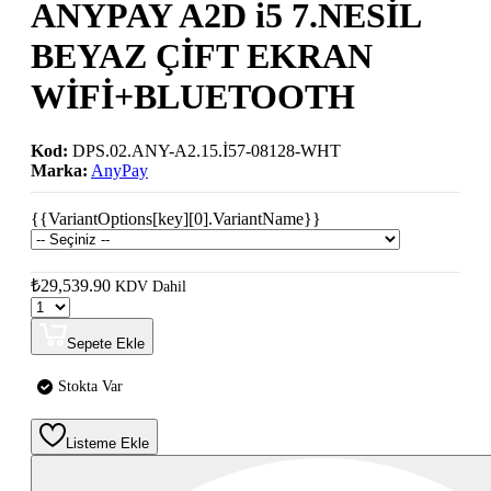
ANYPAY A2D i5 7.NESİL
BEYAZ ÇİFT EKRAN
WİFİ+BLUETOOTH
Kod:
DPS.02.ANY-A2.15.İ57-08128-WHT
Marka:
AnyPay
{{VariantOptions[key][0].VariantName}}
₺29,539.90
KDV Dahil
Sepete Ekle
Stokta Var
Listeme Ekle