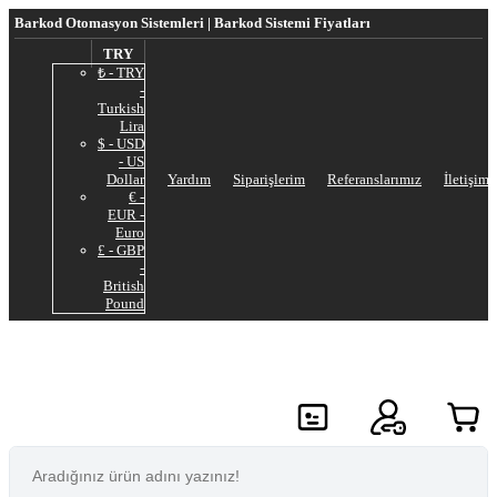
Barkod Otomasyon Sistemleri | Barkod Sistemi Fiyatları
TRY
₺ - TRY
-
Turkish
Lira
$ - USD
- US
Dollar
Yardım
Siparişlerim
Referanslarımız
İletişim
€ -
EUR -
Euro
£ - GBP
-
British
Pound