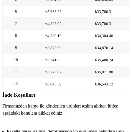
6
₺5,633.26
₺33,780.31
7
₺4,823.02
₺33,780.31
8
₺4,289.19
₺34,304.40
9
₺3,873.99
₺34,876.14
10
₺3,541.83
₺35,400.24
11
₺3,270.07
₺35,971.98
12
₺3,043.59
₺36,543.72
İade Koşulları
Firmamızdan kargo ile gönderilen ürünleri teslim alırken lütfen
aşağıdaki konulara dikkat ediniz :
Pakette hasar, ezilme, deformasyon vb görülmesi halinde kargo