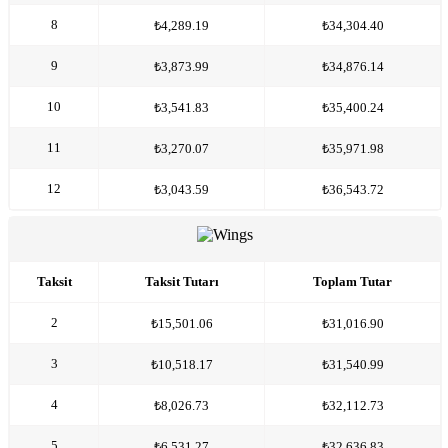
8
₺4,289.19
₺34,304.40
9
₺3,873.99
₺34,876.14
10
₺3,541.83
₺35,400.24
11
₺3,270.07
₺35,971.98
12
₺3,043.59
₺36,543.72
Taksit
Taksit Tutarı
Toplam Tutar
2
₺15,501.06
₺31,016.90
3
₺10,518.17
₺31,540.99
4
₺8,026.73
₺32,112.73
5
₺6,531.27
₺32,636.83