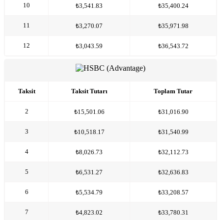
10
₺3,541.83
₺35,400.24
11
₺3,270.07
₺35,971.98
12
₺3,043.59
₺36,543.72
Taksit
Taksit Tutarı
Toplam Tutar
2
₺15,501.06
₺31,016.90
3
₺10,518.17
₺31,540.99
4
₺8,026.73
₺32,112.73
5
₺6,531.27
₺32,636.83
6
₺5,534.79
₺33,208.57
7
₺4,823.02
₺33,780.31