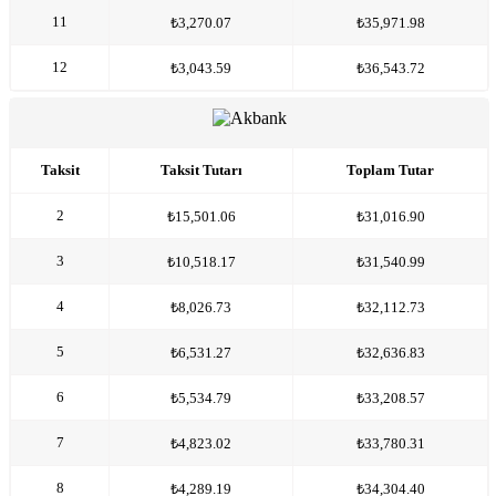
11
₺3,270.07
₺35,971.98
12
₺3,043.59
₺36,543.72
Taksit
Taksit Tutarı
Toplam Tutar
2
₺15,501.06
₺31,016.90
3
₺10,518.17
₺31,540.99
4
₺8,026.73
₺32,112.73
5
₺6,531.27
₺32,636.83
6
₺5,534.79
₺33,208.57
7
₺4,823.02
₺33,780.31
8
₺4,289.19
₺34,304.40