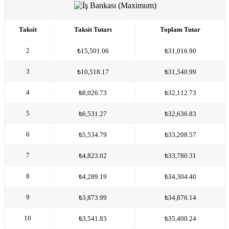
Taksit
Taksit Tutarı
Toplam Tutar
2
₺15,501.06
₺31,016.90
3
₺10,518.17
₺31,540.99
4
₺8,026.73
₺32,112.73
5
₺6,531.27
₺32,636.83
6
₺5,534.79
₺33,208.57
7
₺4,823.02
₺33,780.31
8
₺4,289.19
₺34,304.40
9
₺3,873.99
₺34,876.14
10
₺3,541.83
₺35,400.24