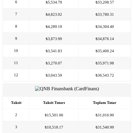
6
₺5,534.79
₺33,208.57
7
₺4,823.02
₺33,780.31
8
₺4,289.19
₺34,304.40
9
₺3,873.99
₺34,876.14
10
₺3,541.83
₺35,400.24
11
₺3,270.07
₺35,971.98
12
₺3,043.59
₺36,543.72
Taksit
Taksit Tutarı
Toplam Tutar
2
₺15,501.06
₺31,016.90
3
₺10,518.17
₺31,540.99