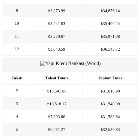
9
₺3,873.99
₺34,876.14
10
₺3,541.83
₺35,400.24
11
₺3,270.07
₺35,971.98
12
₺3,043.59
₺36,543.72
Taksit
Taksit Tutarı
Toplam Tutar
2
₺15,501.06
₺31,016.90
3
₺10,518.17
₺31,540.99
4
₺7,893.80
₺31,588.64
5
₺6,531.27
₺32,636.83