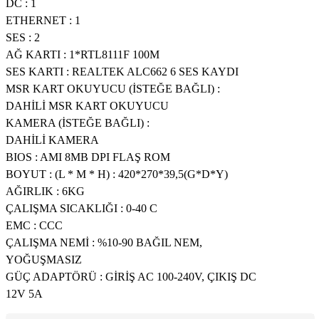
DC : 1
ETHERNET : 1
SES : 2
AĞ KARTI : 1*RTL8111F 100M
SES KARTI : REALTEK ALC662 6 SES KAYDI
MSR KART OKUYUCU (İSTEĞE BAĞLI) :
DAHİLİ MSR KART OKUYUCU
KAMERA (İSTEĞE BAĞLI) :
DAHİLİ KAMERA
BIOS : AMI 8MB DPI FLAŞ ROM
BOYUT : (L * M * H) : 420*270*39,5(G*D*Y)
AĞIRLIK : 6KG
ÇALIŞMA SICAKLIĞI : 0-40 C
EMC : CCC
ÇALIŞMA NEMİ : %10-90 BAĞIL NEM,
YOĞUŞMASIZ
GÜÇ ADAPTÖRÜ : GİRİŞ AC 100-240V, ÇIKIŞ DC
12V 5A