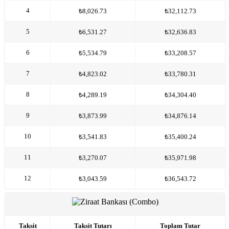
4
₺8,026.73
₺32,112.73
5
₺6,531.27
₺32,636.83
6
₺5,534.79
₺33,208.57
7
₺4,823.02
₺33,780.31
8
₺4,289.19
₺34,304.40
9
₺3,873.99
₺34,876.14
10
₺3,541.83
₺35,400.24
11
₺3,270.07
₺35,971.98
12
₺3,043.59
₺36,543.72
Taksit
Taksit Tutarı
Toplam Tutar