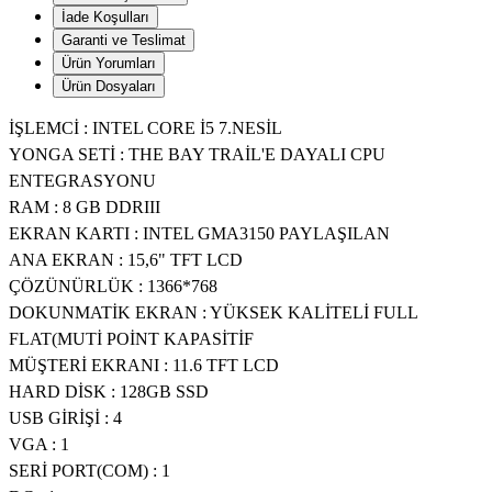
İade Koşulları
Garanti ve Teslimat
Ürün Yorumları
Ürün Dosyaları
İŞLEMCİ : INTEL CORE İ5 7.NESİL
YONGA SETİ : THE BAY TRAİL'E DAYALI CPU
ENTEGRASYONU
RAM : 8 GB DDRIII
EKRAN KARTI : INTEL GMA3150 PAYLAŞILAN
ANA EKRAN : 15,6" TFT LCD
ÇÖZÜNÜRLÜK : 1366*768
DOKUNMATİK EKRAN : YÜKSEK KALİTELİ FULL
FLAT(MUTİ POİNT KAPASİTİF
MÜŞTERİ EKRANI : 11.6 TFT LCD
HARD DİSK : 128GB SSD
USB GİRİŞİ : 4
VGA : 1
SERİ PORT(COM) : 1