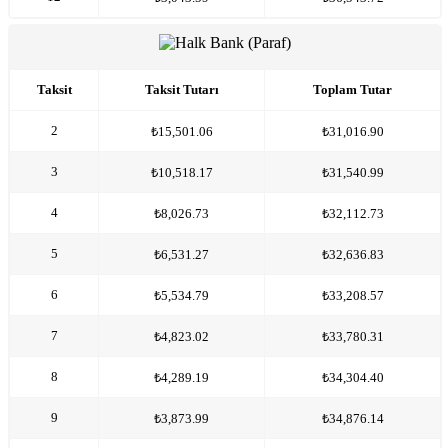
Taksit
Taksit Tutarı
Toplam Tutar
2
₺15,501.06
₺31,016.90
3
₺10,518.17
₺31,540.99
4
₺8,026.73
₺32,112.73
5
₺6,531.27
₺32,636.83
6
₺5,534.79
₺33,208.57
7
₺4,823.02
₺33,780.31
8
₺4,289.19
₺34,304.40
9
₺3,873.99
₺34,876.14